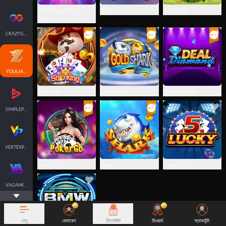
The Deep Forest
Fruit
World cup
Dance
CRAZYGAMING
YOULIANGAMING
Solo king
Gold Shark
DiamondDeal
SIMPLEPLAY
VERTEXPLAY
PokerGo
Shark
Lucky five
VAGAMING
মেনু
রেফারেল
ডিপোজিট
রিওয়ার্ড
অ্যাকাউন্ট