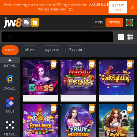
আপনার একজন বন্ধুকে রেফার করুন এবং প্রতিটি বন্ধুকে রেফারের জন্য 300.00 BDT
মুক্তকরণ
টাকা করে উপার্জন করুন। 💥
করুন
ADVANTPLAY
লগইন
সাইনআপ
LGD
সব গেম
হট গেম
নতুন খেলা
প্রিয় গেম
BIGTIMEGAMING
CROWDPLAY
Guess
Happy Fruit
Cockfighting
SPLUS
RELAXGAMING