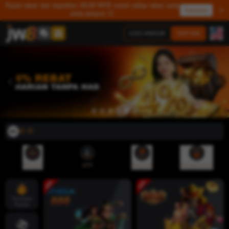
Rujuk rakan dan dapatkan 48.00 MYR untuk setiap rakan yang
Tukarkan
anda jemput. 💥
LOG MASUK
DAFTAR
RCUMA 🎯
Perujuk
APP
Deposit
Pengeluaran
Permainan
Popular