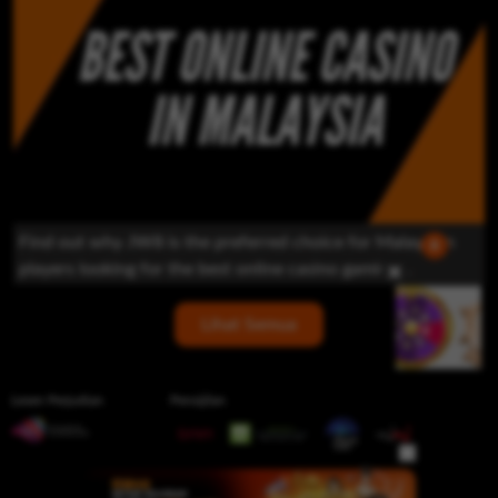
Find out why JW8 is the preferred choice for Malaysian
players looking for the best online casino gaming
experience
Lihat Semua
Lesen Perjudian
Pensijilan