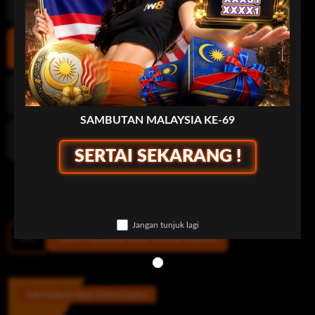
E-Sport
7-11
Menang
Segera
SAMBUTAN MALAYSIA KE-69
Sabung
SERTAI SEKARANG !
Ayam
Berita JW8
Jangan tunjuk lagi
All
Jw8 Malaysia best online casino
Jw8 Malaysia Best Online Casino