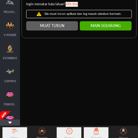
Ingin menukar kata laluan?
Klik Sini
PEGASUS-SLOT
Sila muat turun aplikasi dan log masuk sebelum bermain.
MUAT TURUN
MAIN SEKARANG
V-POWER
EVO888H5
GW99H5
918KISSH5
918KISS
Menu
Perujuk
Bonus
Deposit
Akaun