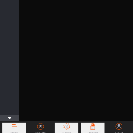
Menu
Perujuk
Bonus
Deposit
Akaun