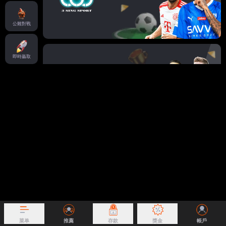
公雞對戰
即時贏取
菜单
推薦
存款
獎金
帳戶