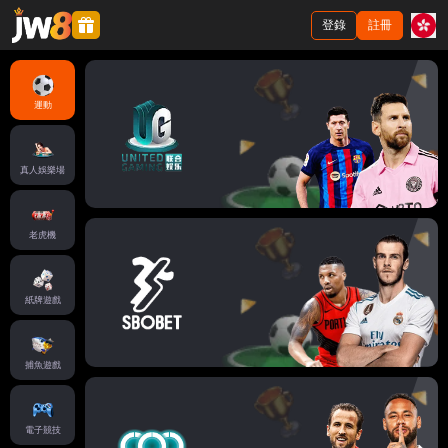
登錄
註冊
運動
真人娛樂場
老虎機
紙牌遊戲
捕魚遊戲
電子競技