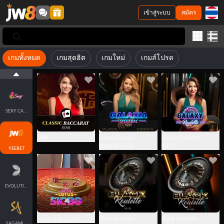
เข้าสู่ระบบ
สมัคร
เกมทั้งหมด
เกมสุดฮิต
เกมใหม่
เกมส์โปรด
SEXY CASINO
JW8
Galaxia Speed
Galaxy Roulette
Baccarat EU03
EU01
YEEBET
EVOLUTION
Lotus Sicbo EU01
Black Roulette
Black Roulette
SAGAMING