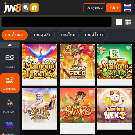
เข้าสู่ระบบ
สมัคร
เกมทั้งหมด
เกมสุดฮิต
เกมใหม่
เกมส์โปรด
PGSOFT
ไพ่นกกระจอกฟีนิกซ์
สมบัติแอซเท็ก
ไพ่นกกระจอกมังกร
NEXTSPIN
PRAGMATICPLAY
ซุสผู้มั่งคั่งและร่ำรวย
งูแห่งความเจริญ
แมวนำโชค
รุ่งเรือง
VAGAMING