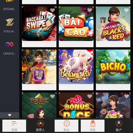
安达巴哈
百家乐
Baccarat: Multi
BTGAMING-CARD
YOULIANGAMING
Baccarat: Swipe
三公
黑红三公
CRAZYGAMING
三公秘四
鱼虾蚝 2
比佐游戏
选项
推荐人
奖金
存款
账户
二十一点
奖金骰子
缅式六兽