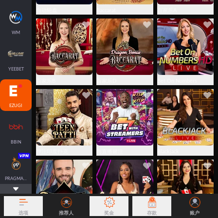
自动轮盘
Baccarat
百家乐A
WM
YEEBET
百家乐B
百家乐D
Bet On Numbers
EZUGI
BBIN
押注印度扑克
与直播赌注
Blackjack
PRAGMATICPLAY
选项
推荐人
奖金
存款
账户