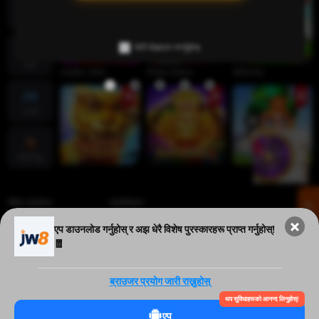
माछा पकड्नु
फेरि देखाउन नगर्नुहोस्
लटरी
Golden Joker
Pirate Queen
Wild Ace
इ-स्पोर्ट
चिडियाँ युद्ध
Master Tiger
Fortune Gems 2
Elf Bingo
गेमिङ लाइसेन्स
प्रमाणिकता
हामीसँग सम्पर्क गर्नुहोस्
एप डाउनलोड गर्नुहोस् र अझ धेरै विशेष पुरस्कारहरू प्राप्त गर्नुहोस्!
🧧
Golden Temple
King Arthur
3 Lucky Piggy
ब्राउजर प्रयोग जारी राख्नुहोस्
© 2026 jw8 सर्वाधिकार सुरक्षित छ।
थप सुविधाहरूको आनन्द लिनुहोस्!
एप