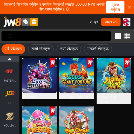
मित्रलाई सिफारिस गर्नुहोस र प्रत्येक मित्रलाई तपाईंले 500.00 NPR असली
प्राप्त
शेष प्राप्त गर्नुहोस्। 💥
गर्नुहोस्
लगइन
साइन अप
सबै खेलहरू
तातो खेलहरू
नयाँ खेलहरू
मनपर्ने खेलहरू
FASTSPIN-FISH
Star Hunter
Gods Grant Fortune
Monkey King
Fishing
JDB
YOULIANGAMING