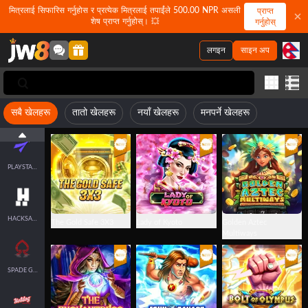
मित्रलाई सिफारिस गर्नुहोस र प्रत्येक मित्रलाई तपाईंले 500.00 NPR असली
प्राप्त
POP
शेष प्राप्त गर्नुहोस्। 💥
गर्नुहोस्
लगइन
साइन अप
LIVE22
सबै खेलहरू
तातो खेलहरू
नयाँ खेलहरू
मनपर्ने खेलहरू
BGAMING-SLOT
PLAYSTARGAMING
HACKSAWGAMING
The Gold Safe 3X3
Lady of Kyoto
Golden Aztec
Multiways
SPADE GAMING