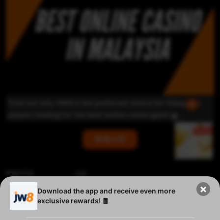
奥林匹斯之门 1000
瘋狂錢來也
瘋狂錢來也 擴充押
注
Chaos Crew
北极水果
Wanted Dead or a
Wild
Find out why JW8 is the preferred choice for Malaysian
players looking for the best online casino gaming
experience
查看全部
Crazy Time
强盗宝藏
法老之王
游戏许可证
认证
Download the app and receive even more
exclusive rewards! 🧧