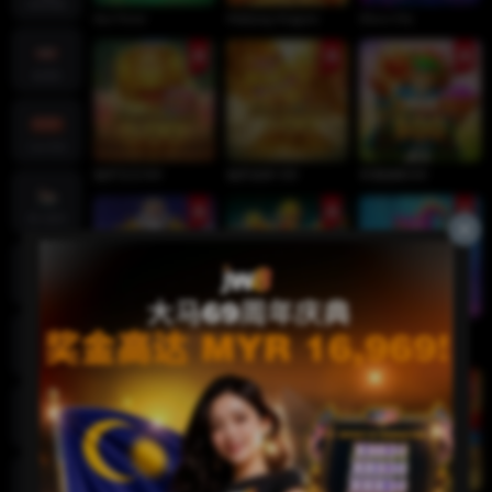
体育博彩
Ace Fever
Mahjong Dragons
Disco City
老虎机
Live Slot
迦罗宝石500
迦罗战神 500
幸運捷豹500
真人娱乐
捕鱼游戏
奥林匹斯之门超神
超級王牌
马戏团小丑 4096
力
纸牌游戏
彩票娱乐