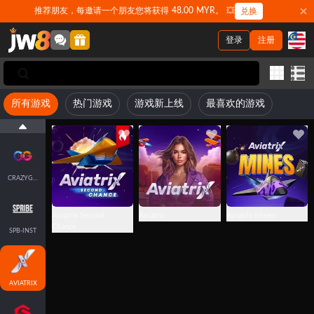
推荐朋友，每邀请一个朋友您将获得 48.00 MYR。 💥
兑换
登录
注册
所有游戏
热门游戏
游戏新上线
最喜欢的游戏
CRAZYGAMING
Aviatrix Second
Aviatrix
Aviatrix Mines
Chance
SPB-INST
AVIATRIX