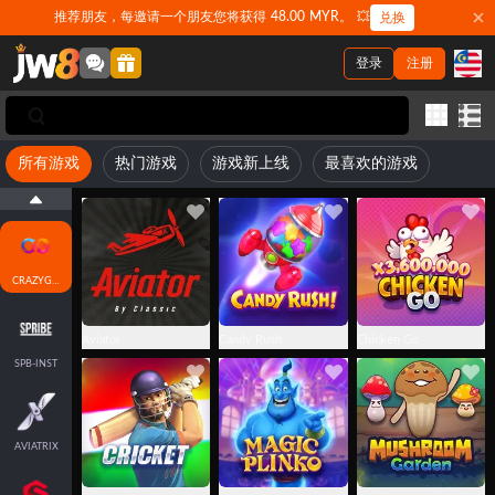
推荐朋友，每邀请一个朋友您将获得 48.00 MYR。 💥
兑换
登录
注册
所有游戏
热门游戏
游戏新上线
最喜欢的游戏
CRAZYGAMING
Aviator
Candy Rush
Chicken Go
SPB-INST
AVIATRIX